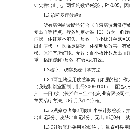
针尖样出血点。两组均数经t检验，P>0.05
1.2 诊断及疗效标准
所有病例的诊断均符合《血液病诊断及疗
复出血等特点。疗效判定标准【2】分为，临
症状、体征基本消失。显效：血小板升至50×109
出血症状，中医临床症状、体征明显改善。有
状、体征有所好转。无效：血小板计数及出血
重。临床缓解+显效+有效=总有效。
1.3治疗、观察及统计学方法
1.3.1两组均运用皮质激素（如强的松）
（我院制剂室配制，批号20080101），配
片，一日3次（长治市三宝生化药业有限公司生产，
主要治疗方法。3个月为1个疗程。
1.3.2观察患者每2周做血小板计数检验
出血记3分、皮肤出血记4分、无出血记0分，
1.3.3计数资料采用X2检验，计量资料采