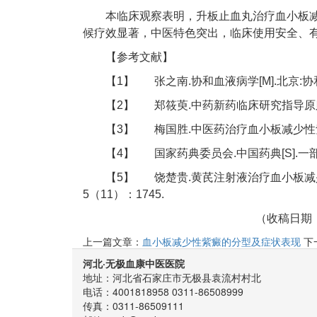
本临床观察表明，升板止血丸治疗血小板
候疗效显著，中医特色突出，临床使用安全、
【参考文献】
【1】 张之南.协和血液病学[M].北京:协和医
【2】 郑筱萸.中药新药临床研究指导原则[M
【3】 梅国胜.中医药治疗血小板减少性紫癜临床观
【4】 国家药典委员会.中国药典[S].一部.北
【5】 饶楚贵.黄芪注射液治疗血小板减少性
5（11）：1745.
（收稿日期：2009-0
上一篇文章：
血小板减少性紫癜的分型及症状表现
下
河北·无极血康中医医院
地址：河北省石家庄市无极县袁流村村北
电话：4001818958 0311-86508999
传真：0311-86509111