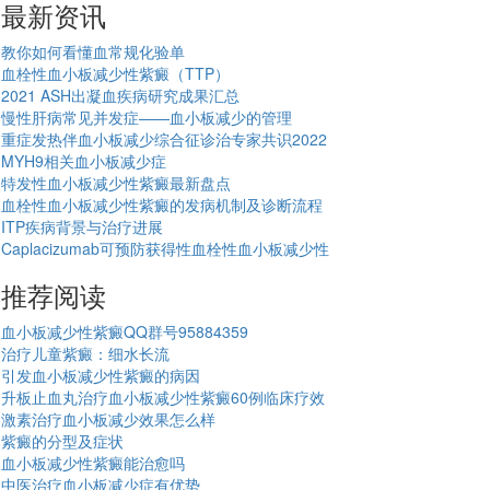
最新资讯
教你如何看懂血常规化验单
血栓性血小板减少性紫癜（TTP）
2021 ASH出凝血疾病研究成果汇总
慢性肝病常见并发症——血小板减少的管理
重症发热伴血小板减少综合征诊治专家共识2022
MYH9相关血小板减少症
特发性血小板减少性紫癜最新盘点
血栓性血小板减少性紫癜的发病机制及诊断流程
ITP疾病背景与治疗进展
Caplacizumab可预防获得性血栓性血小板减少性
推荐阅读
血小板减少性紫癜QQ群号95884359
治疗儿童紫癜：细水长流
引发血小板减少性紫癜的病因
升板止血丸治疗血小板减少性紫癜60例临床疗效
激素治疗血小板减少效果怎么样
紫癜的分型及症状
血小板减少性紫癜能治愈吗
中医治疗血小板减少症有优势