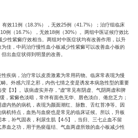
效11例（18.3%），无效25例（41.7%）；治疗组临床
效10例（16.7%），无效18例（30%）。两组中医证候疗效比
小板减少性紫癜疗效相当。两组对中医症状均有改善作用，以升
效为佳，中药治疗慢性血小板减少性紫癜可以改善血小板的
，但出血症状得到明显的改善。
疫性疾病，治疗常以皮质激素为常用药物。临床常表现为慢
斑”范畴。外感六淫之邪，内伤七情之变是诱发本病急性型的重要
变【3】。该病虚实并存，“虚”常见有阴虚、气阴两虚和脾
势缓，紫癜色淡暗，常伴有面色无华、唇色淡白、倦怠乏力；
阴虚内热的病机，表现为颜面潮红、脉数、舌红苔净等。因
的病机特点，血热与血瘀也是常见的临床证候。所以，升板
本，补气固表，利尿生肌【4-5】，当归、三七止血不留
气养血之功，用于热瘀蕴结、气血两虚所致的血小板减少性