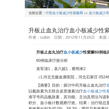
当前位置：
中医血小板减少性紫癜网
>>
血小板减少
升板止血丸治疗血小板减少性紫
作者：cuibin 日期：2012年11月25日 来
升板止血丸治疗
血小板减少
性紫癜60例临
60例临床疗效分析
袁军清1，袁六妮1，蔡明来2
（1.河北无极血康医院，河北石家庄 05246
【摘要】目的：探讨中药升板止血丸治疗
以氨肽素为主联合皮质激素治疗
血小板减少性
准字号药品氨肽素，其功能、主治及用法与该
积分、血小板计数观察疗效。结果：治疗组总显效
有效率分别为40.0%、58.3%；两组总有效率