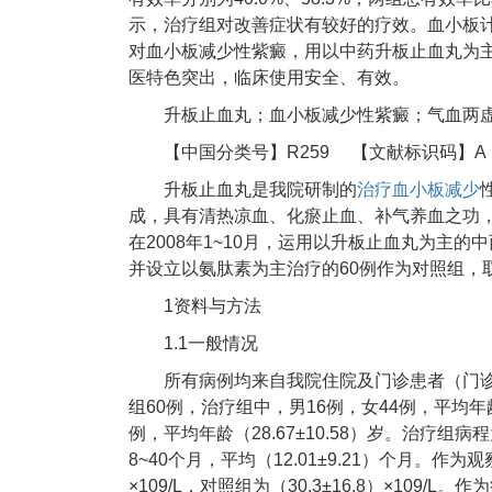
示，治疗组对改善症状有较好的疗效。血小板计
对血小板减少性紫癜，用以中药升板止血丸为
医特色突出，临床使用安全、有效。
升板止血丸；血小板减少性紫癜；气血两
【中国分类号】R259 【文献标识码】A 【文章
升板止血丸是我院研制的
治疗血小板减少
成，具有清热凉血、化瘀止血、补气养血之功
在2008年1~10月，运用以升板止血丸为主
并设立以氨肽素为主治疗的60例作为对照组，
1资料与方法
1.1一般情况
所有病例均来自我院住院及门诊患者（门
组60例，治疗组中，男16例，女44例，平均年龄
例，平均年龄（28.67±10.58）岁。治疗组病程
8~40个月，平均（12.01±9.21）个月。作为
×109/L，对照组为（30.3±16.8）×10