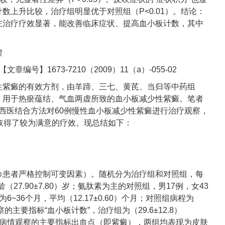
数上升比较，治疗组明显优于对照组（P<0.01）。结论：
主治疗疗效显著，能改善临床症状、提高血小板计数，其中
虚
编号】1673-7210（2009）11（a）-055-02
性紫癜的有效方剂，由羊蹄、三七、黄芪、当归等中药组
，用于热瘀蕴结、气血两虚所致的血小板减少性紫癜。笔者
的中西医结合方法对60例慢性血小板减少性紫癜进行治疗观察，
取得了较为满意的疗效。现总结如下：
诊患者严格控制可变因素）。随机分为治疗组和对照组，每
（27.90±7.80）岁；氨肽素为主的对照组，男17例，女43
为6~36个月，平均（12.17±0.60）个月；对照组病程为
观察的主要指标“血小板计数”，治疗组为（29.6±12.8）
9/L。作为病情观察的主要指标出血点（即紫癜），两组均表现为皮肤