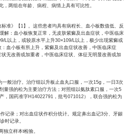
。因此，两组在年龄、病程、病情上具有可比性。
效标准》【1】。这些患者均具有病程长、血小板数值低、反
床缓解：血小板恢复正常，无皮肤紫癜及出血症状，中医临床
/L以上，或较原水平上升30×109/L以上，极少出现紫癜或
效：血小板有所上升，紫癜及出血症状改善，中医临床症
症状无改善或加重者，中医临床症状、体征无明显改善或加
作为一般治疗。治疗组以升板止血丸口服，一次15g，一日3次
合小剂量强的松为主要治疗方法；对照组以氨肽素口服，一次5
国药准字H14022791，批号071012），联合强的松为
，并作记录；对出血症状作积分统计。规定鼻出血记3分、牙龈
就诊时记录。
用两独立样本t检验。