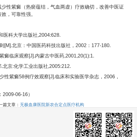
减少性紫癜（热瘀蕴结，气血两虚）疗效确切，改善中医证
有效，可靠性强。
科大学出版社,2004:628.
].北京：中国医药科技出版社，2002：177-180.
察[J].内蒙古中医药,2001,20(1):1.
京:化学工业出版社,2005:212.
紫癜58例疗效观察[J].临床和实验医学杂志，2006，
6-16）
一篇文章：
无极血康医院新农合定点医疗机构