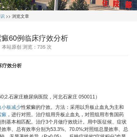
常识
>> 浏览文章
癜60例临床疗效分析
源：本站原创 浏览：
735 次
床疗效分析
0;2.石家庄糖尿病医院，河北石家庄 050011）
血小板减少
性紫癜的疗效。方法：采用以升板止血丸为主和
紫癜
，进行对照。治疗组用升板止血丸，对照组用市售国药
制剂基本相匹配。治疗3个月做疗效统计。用中医征候、症状
率、总有效率分别为53.3%、70.0%;对照组总显效率、总
比较，无显著性差异（P>0.05）。反映症状的“症状积分”也显