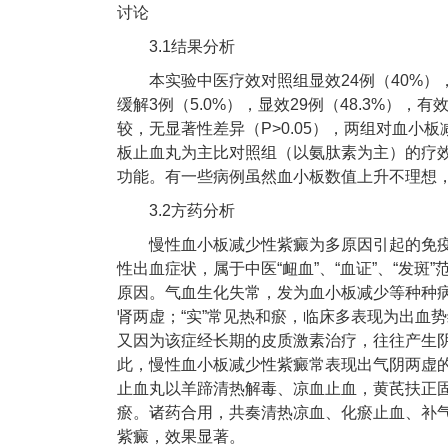
讨论
3.1结果分析
本实验中医疗效对照组显效24例（40%），有
缓解3例（5.0%），显效29例（48.3%），有
较，无显著性差异（P>0.05），两组对血
板止血丸为主比对照组（以氨肽素为主）的疗
功能。有一些病例虽然血小板数值上升不理想
3.2方药分析
慢性血小板减少性紫癜为多原因引起的免
性出血症状，属于中医“衄血”、“血证”、“发
原因。气血生化失常，发为血小板减少等种种病
肾两虚；“实”常见热和瘀，临床多表现为出血
又因为该症经长期的皮质激素治疗，往往产生
此，慢性血小板减少性紫癜常表现出气阴两虚
止血丸以羊蹄清热解毒、凉血止血，黄芪扶正固
瘀。诸药合用，共奏清热凉血、化瘀止血、补
紫癜，效果显著。