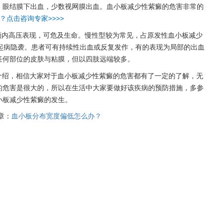
，眼结膜下出血，少数视网膜出血。血小板减少性紫癜的危害非常的
点击咨询专家>>>>
内高压表现，可危及生命。慢性型较为常见，占原发性血小板减少
4倍。起病隐袭。患者可有持续性出血或反复发作，有的表现为局部的出血
任何部位的皮肤与粘膜，但以四肢远端较多。
介绍，相信大家对于血小板减少性紫癜的危害都有了一定的了解，无
的危害是很大的，所以在生活中大家要做好该疾病的预防措施，多参
小板减少性紫癜的发生。
章：
血小板分布宽度偏低怎么办？