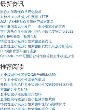
最新资讯
教你如何看懂血常规化验单
血栓性血小板减少性紫癜（TTP）
2021 ASH出凝血疾病研究成果汇总
慢性肝病常见并发症——血小板减少的管理
重症发热伴血小板减少综合征诊治专家共识2022
MYH9相关血小板减少症
特发性血小板减少性紫癜最新盘点
血栓性血小板减少性紫癜的发病机制及诊断流程
ITP疾病背景与治疗进展
Caplacizumab可预防获得性血栓性血小板减少性
推荐阅读
血小板减少性紫癜QQ群号95884359
引发血小板减少性紫癜的病因
升板止血丸治疗血小板减少性紫癜60例临床疗效
紫癜的分型及症状
血小板减少性紫癜能治愈吗
血康医院有效治疗血小板减少性紫癜
特发性血小板减少性紫癜中医辨治规律探讨
特发性血小板减少性紫癜的研究进展