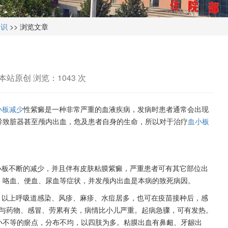
常识
>> 浏览文章
？
：本站原创 浏览：
1043 次
小板减少
性紫癜是一种非常严重的血液疾病，发病时患者通常会出现
导致脏器甚至颅内出血，危及患者自身的生命，所以对于治疗
血小板
。
板不断的减少，并且伴有皮肤粘膜紫癜，严重患者可有其它部位出
、咯血、便血、尿血等症状，并发颅内出血是本病的致死病因。
以上呼吸道感染、风疹、麻疹、水痘居多，也可在疫苗接种后，感
常与药物、感冒、劳累有关，病情比小儿严重。起病急骤，可有发热。
小不等的瘀点，分布不均，以四肢为多。粘膜出血有鼻衄、牙龈出