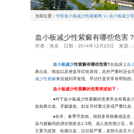
当前位置：
中医血小板减少性紫癜网
>>
血小板减少
血小板减少性紫癜有哪些危害
作者：佚名 日期：2014年12月23日 来源
血小板减少
性紫癜有哪些危害?
在临床上
血
鼻出血、咯血以及便血等症状表现，此外严重时还会
减少性紫癜
来说做到
早发现、早治疗
是非常有帮助的
血小板减少性紫癜的危害表述如下：
●对于血小板减少性紫癜的患者常会有着血小
血如鼻出血、牙龈渗血、妇女月经量过多或严重吐血
●在冬、春季节发病，病前多有病毒感染史，
染与紫癜间的潜伏期多在1-3周。成人急性期少见，
主要为皮肤、粘膜出血，往往较严重，皮肤出血呈大