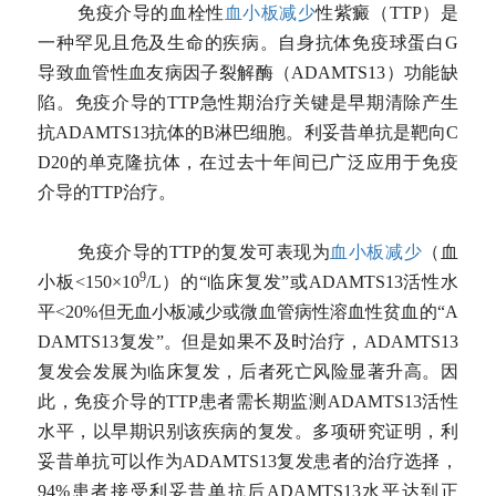
免疫介导的血栓性
血小板减少
性紫癜
（TTP）是
一种罕见且危及生命的疾病。自身抗体免疫球蛋白G
导致
血管性血友病
因子裂解酶（ADAMTS13）功能缺
陷。免疫介导的TTP急性期治疗关键是早期清除产生
抗ADAMTS13抗体的B淋巴细胞。
利妥昔单抗
是靶向C
D20的单克隆抗体，在过去十年间已广泛应用于免疫
介导的TTP治疗。
免疫介导的TTP的复发可表现为
血小板减少
（血
9
小板<150×10
/L）的“临床复发”或ADAMTS13活性水
平<20%但无血小板减少或微血管病性
溶血性贫血
的“A
DAMTS13复发”。但是如果不及时治疗，ADAMTS13
复发会发展为临床复发，后者死亡风险显著升高。因
此，免疫介导的TTP患者需长期监测ADAMTS13活性
水平，以早期识别该疾病的复发。多项研究证明，利
妥昔单抗可以作为ADAMTS13复发患者的治疗选择，
94%患者接受利妥昔单抗后ADAMTS13水平达到正