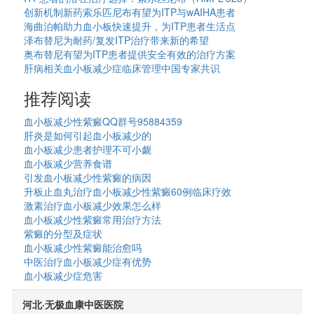
创新机制新药索乐匹尼布有望为ITP与wAIHA患者
海曲泊帕助力血小板快速提升，为ITP患者生活点
泽布替尼为耐药/复发ITP治疗带来新的希望
奥布替尼有望为ITP患者提供安全有效的治疗方案
肝病相关血小板减少症临床管理中国专家共识
推荐阅读
血小板减少性紫癜QQ群号95884359
肝炎是如何引起血小板减少的
血小板减少患者护理不可小觑
血小板减少营养食谱
引发血小板减少性紫癜的病因
升板止血丸治疗血小板减少性紫癜60例临床疗效
激素治疗血小板减少效果怎么样
血小板减少性紫癜常用治疗方法
紫癜的分型及症状
血小板减少性紫癜能治愈吗
中医治疗血小板减少症有优势
血小板减少症危害
河北·无极血康中医医院