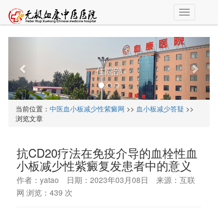
T
o
g
g
l
e
住院部
n
a
v
i
当前位置：
中医血小板减少性紫癜网
>>
血小板减少答疑
>>
g
浏览文章
a
t
i
抗CD20疗法在免疫介导的血栓性血
o
n
小板减少性紫癜复发患者中的意义
作者：yatao 日期：2023年03月08日 来源：互联
网 浏览：
439 次