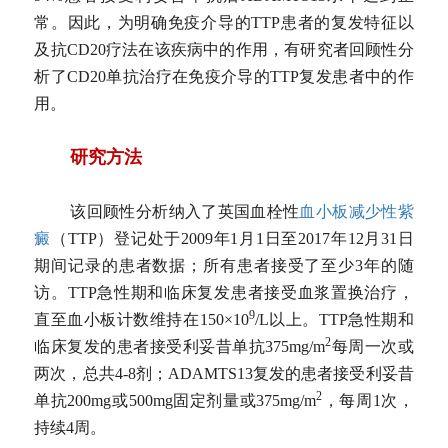
常。因此，为明确免疫介导的TTP患者的复发特征以
及抗CD20疗法在该疾病中的作用，有研究者回顾性分
析了CD20单抗治疗在免疫介导的TTP复发患者中的作
用。
研究方法
该回顾性分析纳入了英国血栓性
血小板减少性紫
癜
（TTP）登记处于2009年1月1日至2017年12月31日
期间记录的患者数据；所有患者接受了至少3年的随
访。TTP急性期和临床复发患者接受血浆置换治疗，
9
直至血小板计数维持在150×10
/L以上。TTP急性期和
2
临床复发的患者接受利妥昔单抗375mg/m
每周一次或
两次，总共4-8剂；ADAMTS13复发的患者接受利妥昔
2
单抗200mg或500mg固定剂量或375mg/m
，每周1次，
持续4周。