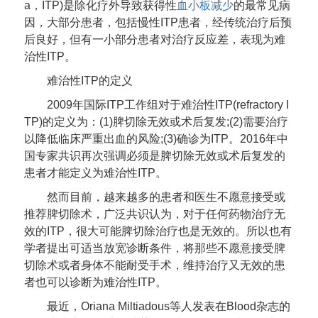
a，ITP)是除化疗外导致获得性
血小板减少
的最常见病
因，大部分患者，包括慢性ITP患者，经传统治疗后预
后良好，但有一小部分患者对治疗反应差，表现为难
治性ITP。
难治性ITP的定义
2009年国际ITP工作组对于难治性ITP(refractory I
TP)的定义为：(1)脾切除无效或术后复发;(2)需要治疗
以降低临床严重出血的风险;(3)确诊为ITP。2016年中
国专家共识再次强调必须是脾切除无效或术后复发的
患者才能定义为难治性ITP。
然而目前，越来越多的患者和医生不愿意接受或
推荐脾切除术，广泛共识认为，对于任何药物治疗无
效的ITP，很大可能脾切除治疗也是无效的。所以也有
学者提出可适当放宽诊断条件，将那些不愿意接受脾
切除术或者身体不能耐受手术，维持治疗又无效的患
者也可以诊断为难治性ITP。
最近，Oriana Miltiadous等人发表在Blood杂志的