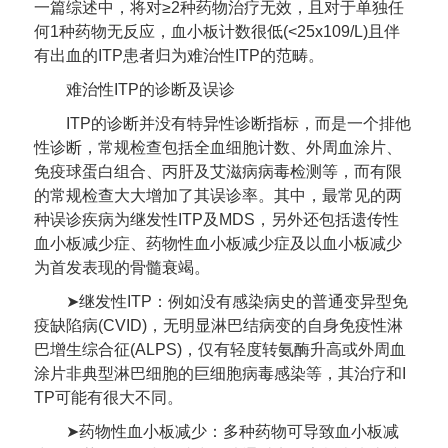
一篇综述中，将对≥2种药物治疗无效，且对于单独任
何1种药物无反应，血小板计数很低(<25x109/L)且伴
有出血的ITP患者归为难治性ITP的范畴。
难治性ITP的诊断及误诊
ITP的诊断并没有特异性诊断指标，而是一个排他
性诊断，常规检查包括全血细胞计数、外周血涂片、
免疫球蛋白组合、丙肝及艾滋病病毒检测等，而有限
的常规检查大大增加了其误诊率。其中，最常见的两
种误诊疾病为继发性ITP及MDS，另外还包括遗传性
血小板减少症、药物性血小板减少症及以血小板减少
为首发表现的骨髓衰竭。
➤继发性ITP：例如没有感染病史的普通变异型免
疫缺陷病(CVID)，无明显淋巴结病变的自身免疫性淋
巴增生综合征(ALPS)，仅有轻度转氨酶升高或外周血
涂片非典型淋巴细胞的巨细胞病毒感染等，其治疗和I
TP可能有很大不同。
➤药物性血小板减少：多种药物可导致血小板减