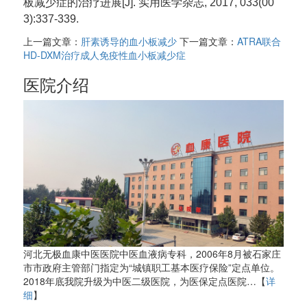
板减少症的治疗进展[J]. 实用医学杂志, 2017, 033(00
3):337-339.
上一篇文章：
肝素诱导的血小板减少
下一篇文章：
ATRA联合
HD-DXM治疗成人免疫性血小板减少症
医院介绍
河北无极血康中医医院中医血液病专科，2006年8月被石家庄
市市政府主管部门指定为“城镇职工基本医疗保险”定点单位。
2018年底我院升级为中医二级医院，为医保定点医院…【
详
细
】