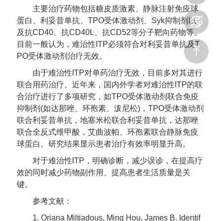
主要治疗药物包括糖皮质激素、静脉注射免疫球
蛋白、利妥昔单抗、TPO受体激动剂、Syk抑制剂以
及抗CD40、抗CD40L、抗CD52等分子靶向药物等。
目前一般认为，难治性ITP必须符合对利妥昔单抗及T
PO受体激动剂治疗无效。
由于难治性ITP对单药治疗无效，目前多对其进行
联合用药治疗。近年来，国内外学者对难治性ITP的联
合治疗进行了多项研究，如TPO受体激动剂联合免疫
抑制剂(如达那唑、环孢素、泼尼松)，TPO受体激动剂
联合利妥昔单抗，地塞米松联合利妥昔单抗，达那唑
联合全反式维甲酸，艾曲波帕、环孢素联合静脉免疫
球蛋白。研究结果显示患者治疗有效率明显升高。
对于难治性ITP，明确诊断，减少误诊，在提高疗
效的同时减少药物副作用、提高患者生活质量是关
键。
参考文献：
1. Oriana Miltiadous, Ming Hou, James B. Identif