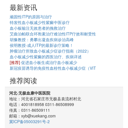
最新资讯
顽固性ITP的原因与治疗
特发性血小板减少性紫癜中医诊疗
血小板输注无效患者的挽救治疗
艾曲泊帕联合环孢素治疗难治性ITP疗效和耐受性
胡豫教授：勇攀出凝血疾病诊治高峰
侯明教授-成人ITP的最新诊疗策略！
肿瘤治疗所致血小板减少症诊疗指南（2022）
血小板减少性紫癜的西医治疗、疾病详述
[推荐]
·促进血小板生成治疗血小板减少
新冠疫苗诱导的免疫性血栓性血小板减少症（VIT
推荐阅读
河北·无极血康中医医院
地址：河北省石家庄市无极县袁流村村北
电话：4001818958 0311-86508999
传真：0311-86509111
邮箱：xyb@xuekang.com
冀ICP备05003291号-2