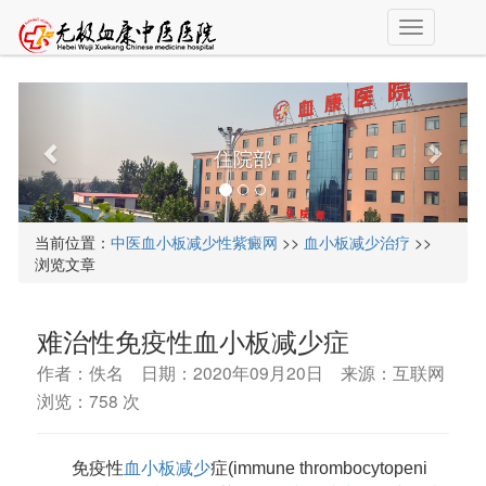
T
o
g
g
l
e
住院部
n
a
v
i
当前位置：
中医血小板减少性紫癜网
>>
血小板减少治疗
>>
g
浏览文章
a
t
i
难治性免疫性血小板减少症
o
n
作者：佚名 日期：2020年09月20日 来源：互联网
浏览：
758 次
免疫性
血小板减少
症(immune thrombocytopeni