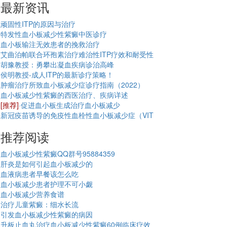
最新资讯
顽固性ITP的原因与治疗
特发性血小板减少性紫癜中医诊疗
血小板输注无效患者的挽救治疗
艾曲泊帕联合环孢素治疗难治性ITP疗效和耐受性
胡豫教授：勇攀出凝血疾病诊治高峰
侯明教授-成人ITP的最新诊疗策略！
肿瘤治疗所致血小板减少症诊疗指南（2022）
血小板减少性紫癜的西医治疗、疾病详述
[推荐]
·促进血小板生成治疗血小板减少
新冠疫苗诱导的免疫性血栓性血小板减少症（VIT
推荐阅读
血小板减少性紫癜QQ群号95884359
肝炎是如何引起血小板减少的
血液病患者早餐该怎么吃
血小板减少患者护理不可小觑
血小板减少营养食谱
治疗儿童紫癜：细水长流
引发血小板减少性紫癜的病因
升板止血丸治疗血小板减少性紫癜60例临床疗效