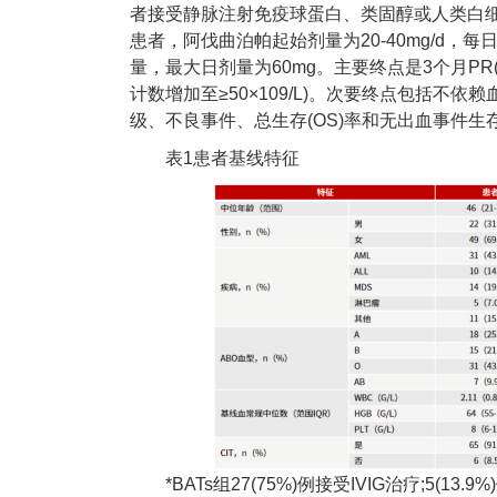
者接受静脉注射免疫球蛋白、类固醇或人类白细胞抗
患者，阿伐曲泊帕起始剂量为20-40mg/d
量，最大日剂量为60mg。主要终点是3个月P
计数增加至≥50×109/L)。次要终点包括不
级、不良事件、总生存(OS)率和无出血事件生存(
表1患者基线特征
*BATs组27(75%)例接受IVIG治疗;5(1