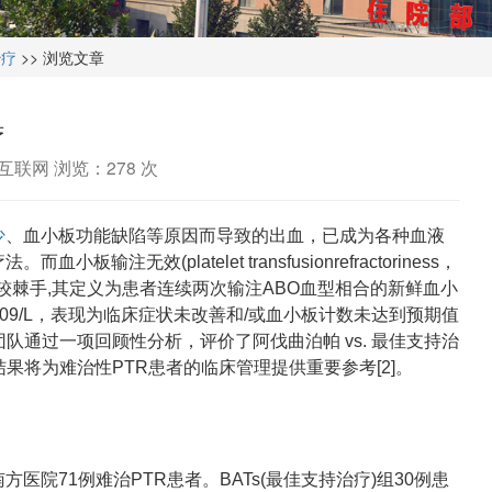
治疗
>> 浏览文章
疗
：互联网 浏览：
278 次
少
、血小板功能缺陷等原因而导致的出血，已成为各种血液
无效(platelet transfusionrefractoriness，
较棘手,其定义为患者连续两次输注ABO血型相合的新鲜血小
×109/L，表现为临床症状未改善和/或血小板计数未达到预期值
团队通过一项回顾性分析，评价了阿伐曲泊帕 vs. 最佳支持治
果将为难治性PTR患者的临床管理提供重要参考[2]。
院71例难治PTR患者。BATs(最佳支持治疗)组30例患