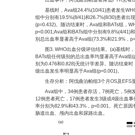
基线时，Ava组24.4%(10/41)患者发生WHO
组中分别有19.5%(8/41)和26.7%(8/30)患者
(p=0.432)。随访结束时，Ava组和BATs组，WHO
p<0.001;Ava组和BATs组中分别有9.8%(4/41
别总出血率显著高于Ava组(73.3%和21.9%，p<0
图3. WHO出血分级评估结果。(a)基线时
BATs组任何级别的总出血率均显著高于Ava组(p<0
别为0.476和0.828)无统计学差异。随访结束时，
级出血发生率明显高于Ava组(p<0.001)。
生存分析：阿伐曲泊帕组3个月OS及EFS
Ava组中，34例患者存活，7例死亡，5例
12例患者死亡，17例患者发生3级或4级出血事件。3
率分别为82.9%和43.3%，p<0.001。
肠道出血、颅内出血和尿路出血。