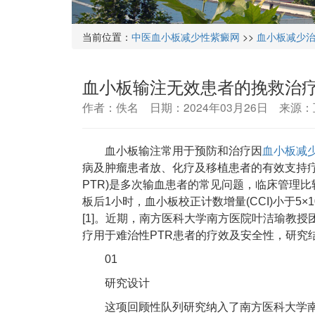
当前位置：
中医血小板减少性紫癜网
>>
血小板减少
血小板输注无效患者的挽救治
作者：佚名 日期：2024年03月26日 来源
血小板输注常用于预防和治疗因
血小板减
病及肿瘤患者放、化疗及移植患者的有效支持疗法。而血小板输注
PTR)是多次输血患者的常见问题，临床管理比
板后1小时，血小板校正计数增量(CCI)小于5
[1]。近期，南方医科大学南方医院叶洁瑜教授
疗用于难治性PTR患者的疗效及安全性，研究结
01
研究设计
这项回顾性队列研究纳入了南方医科大学南方医