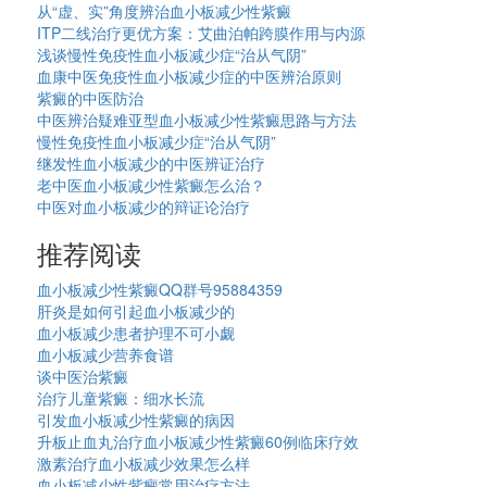
从“虚、实”角度辨治血小板减少性紫癜
ITP二线治疗更优方案：艾曲泊帕跨膜作用与内源
浅谈慢性免疫性血小板减少症“治从气阴”
血康中医免疫性血小板减少症的中医辨治原则
紫癜的中医防治
中医辨治疑难亚型血小板减少性紫癜思路与方法
慢性免疫性血小板减少症“治从气阴”
继发性血小板减少的中医辨证治疗
老中医血小板减少性紫癜怎么治？
中医对血小板减少的辩证论治疗
推荐阅读
血小板减少性紫癜QQ群号95884359
肝炎是如何引起血小板减少的
血小板减少患者护理不可小觑
血小板减少营养食谱
谈中医治紫癜
治疗儿童紫癜：细水长流
引发血小板减少性紫癜的病因
升板止血丸治疗血小板减少性紫癜60例临床疗效
激素治疗血小板减少效果怎么样
血小板减少性紫癜常用治疗方法