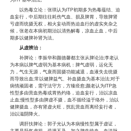
以热毒立论：张琪认为ITP初期多为热毒蕴结、迫
血妄行，中后期往往耗伤气血、损及脾胃，导致脾肾
亏虚而统摄无权，相火妄动而热迫血行的虚实夹杂之
候，张老在本病初期治以清热解毒，凉血止血，中后
期多以健脾补肾为法。
从虚辨治：
补脾论：李振华和颜德馨都主张从脾论治;李老认
为本病以脾气虚弱为基本病机：脾气虚弱，运化无
力，气生无源，气衰而固摄功能减退，血液失去统摄
而导致出血;常以健脾益气、补血摄血为基本治法;对于
病情顽固者，需守法守方，方臻痊愈;颜老认为ITP急
性型多由营血热毒或胃热灼络，迫血妄行，治以凉血
止血;慢性型多由脾虚不摄，血不循经溢于络外，治以
健脾摄血，亦有肾虚火旺，扰乱营血而离经妄行者，
治以滋阴降火。
调肝扶脾论：郭子光认为本病慢性型属于虚证，
主要是肝气虚损，疏泄不及，加之脾失统血，血溢脉