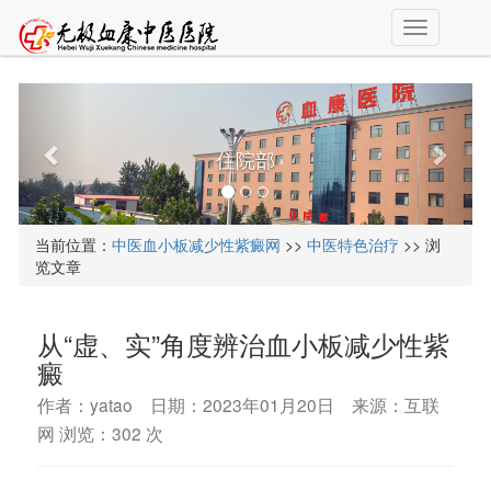
T
o
g
g
l
e
住院部
n
a
v
i
当前位置：
中医血小板减少性紫癜网
>>
中医特色治疗
>> 浏
g
览文章
a
t
i
从“虚、实”角度辨治血小板减少性紫
o
n
癜
作者：yatao 日期：2023年01月20日 来源：互联
网 浏览：
302 次