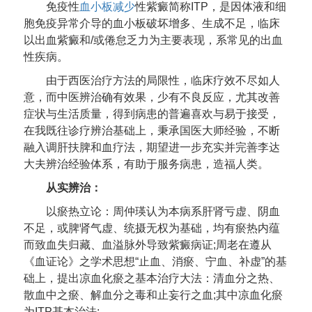
免疫性
血小板减少
性紫癜简称ITP，是因体液和细
胞免疫异常介导的血小板破坏增多、生成不足，临床
以出血紫癜和/或倦怠乏力为主要表现，系常见的出血
性疾病。
由于西医治疗方法的局限性，临床疗效不尽如人
意，而中医辨治确有效果，少有不良反应，尤其改善
症状与生活质量，得到病患的普遍喜欢与易于接受，
在我既往诊疗辨治基础上，秉承国医大师经验，不断
融入调肝扶脾和血疗法，期望进一步充实并完善李达
大夫辨治经验体系，有助于服务病患，造福人类。
从实辨治：
以瘀热立论：周仲瑛认为本病系肝肾亏虚、阴血
不足，或脾肾气虚、统摄无权为基础，均有瘀热内蕴
而致血失归藏、血溢脉外导致紫癜病证;周老在遵从
《血证论》之学术思想“止血、消瘀、宁血、补虚”的基
础上，提出凉血化瘀之基本治疗大法：清血分之热、
散血中之瘀、解血分之毒和止妄行之血;其中凉血化瘀
为ITP基本治法;