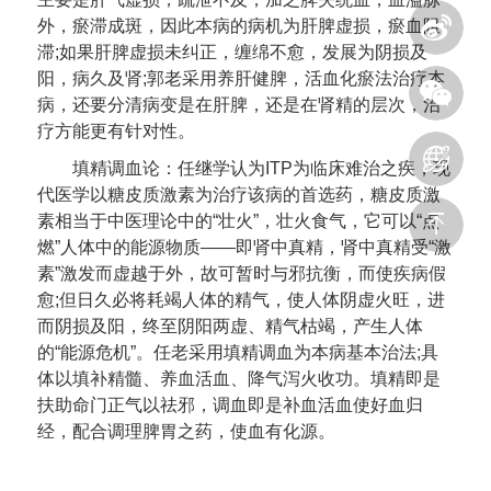
外，瘀滞成斑，因此本病的病机为肝脾虚损，瘀血阻
滞;如果肝脾虚损未纠正，缠绵不愈，发展为阴损及
阳，病久及肾;郭老采用养肝健脾，活血化瘀法治疗本
病，还要分清病变是在肝脾，还是在肾精的层次，治
疗方能更有针对性。
填精调血论：任继学认为ITP为临床难治之疾，现
代医学以糖皮质激素为治疗该病的首选药，糖皮质激
素相当于中医理论中的“壮火”，壮火食气，它可以“点
燃”人体中的能源物质——即肾中真精，肾中真精受“激
素”激发而虚越于外，故可暂时与邪抗衡，而使疾病假
愈;但日久必将耗竭人体的精气，使人体阴虚火旺，进
而阴损及阳，终至阴阳两虚、精气枯竭，产生人体
的“能源危机”。任老采用填精调血为本病基本治法;具
体以填补精髓、养血活血、降气泻火收功。填精即是
扶助命门正气以祛邪，调血即是补血活血使好血归
经，配合调理脾胃之药，使血有化源。