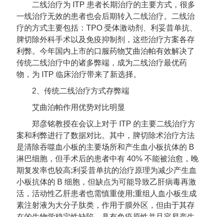
二线治疗为 ITP 患者长期治疗的主要方式，很多
一线治疗无效的患者也会后期转入二线治疗。二线治
疗的方式主要包括：TPO 受体激动剂、利妥昔单抗、
脾切除外科手术以及免疫抑制剂，这些治疗方案各存
利弊。今年国内上市的口服药物艾曲泊帕有效解决了
传统二线治疗中的诸多弊端，成为二线治疗最优药
物，为 ITP 临床治疗带来了新选择。
2、传统二线治疗方式存弊端
艾曲泊帕作用优势对比明显
郑彦铭教授在会议上对于 ITP 的主要二线治疗方
案和利弊进行了数据对比。其中，脾切除术治疗方法
是清除吞噬血小板的主要场所和产生血小板抗体的 B
淋巴细胞，但手术后的患者中有 40% 不能被治愈，晚
期复发率也较高;利妥昔单抗的治疗原理为减少产生血
小板抗体的 B 细胞，但缺点为可能导致乙肝病毒再激
活，活动性乙肝患者也需慎重使用;重组人血小板生成
素注射液为大分子肽类，作用于膜外区，但由于其存
在的生物学稳定性缺陷，具有免疫原性并且容易产生