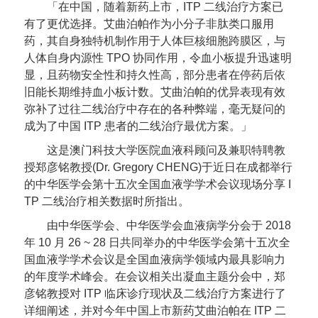
「在中国，随着新药上市，ITP 二线治疗方案已
有了更优选择。艾曲泊帕作为小分子非肽类口服用
药，其自身独特机制作用于人体巨核细胞跨膜区，与
人体自身内源性 TPO 协同作用，令血小板提升迅速明
显，且药物安全性和持久性高，部分患者在停药后依
旧能长期维持血小板计数。艾曲泊帕的优异表现有效
弥补了过往二线治疗中存在的各种弊端，毫无疑问的
成为了中国 ITP 患者的二线治疗最优方案。」
这是澳门科技大学医院血液科顾问及兼职特聘教
授郑彦铭教授(Dr. Gregory CHENG)于近日在成都举行
的中华医学会第十五次全国血液学学术会议现场分享 I
TP 二线治疗相关数据时所指出。
由中华医学会、中华医学会血液病学分会于 2018
年 10 月 26 ~ 28 日共同举办的中华医学会第十五次全
国血液学学术会议是全国血液病学领域内最具影响力
的年度学术峰会。在会议相关出凝血主题分会中，郑
彦铭教授对 ITP 临床诊疗现状及二线治疗方案进行了
详细阐述，并对今年中国上市新药艾曲泊帕在 ITP 二