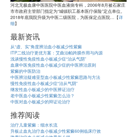
河北无极血康中医医院中医血液病专科，2006年8月被石家庄
市市政府主管部门指定为“城镇职工基本医疗保险”定点单位。
2018年底我院升级为中医二级医院，为医保定点医院…【
详
细
】
最新资讯
从“虚、实”角度辨治血小板减少性紫癜
ITP二线治疗更优方案：艾曲泊帕跨膜作用与内源
浅谈慢性免疫性血小板减少症“治从气阴”
血康中医免疫性血小板减少症的中医辨治原则
紫癜的中医防治
中医辨治疑难亚型血小板减少性紫癜思路与方法
慢性免疫性血小板减少症“治从气阴”
继发性血小板减少的中医辨证治疗
老中医血小板减少性紫癜怎么治？
中医对血小板减少的辩证论治疗
推荐阅读
治疗儿童紫癜：细水长流
升板止血丸治疗血小板减少性紫癜60例临床疗效
激素治疗血小板减少效果怎么样