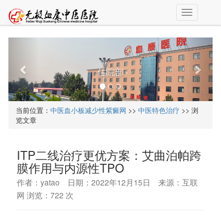
T
o
g
g
l
e
住院部
n
a
v
i
当前位置：
中医血小板减少性紫癜网
>>
中医特色治疗
>> 浏
g
览文章
a
t
i
ITP二线治疗更优方案：艾曲泊帕跨
o
n
膜作用与内源性TPO
作者：yatao 日期：2022年12月15日 来源：互联
网 浏览：
722 次